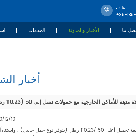
هاتف
+86-139
صل بنا
الأخبار والمدونة
الخدمات
است
أخبار الش
متينة للأماكن الخارجية مع حمولات تصل إلى 50 (110.23 رطل)
0/12/10
محرك/رأس إمالة مقلاة عالية الجودة ، بحد أقصى. سعة تحميل أعلى 50:/110.23 رطل (يتوفر نوع حمل جانبي) ، واس