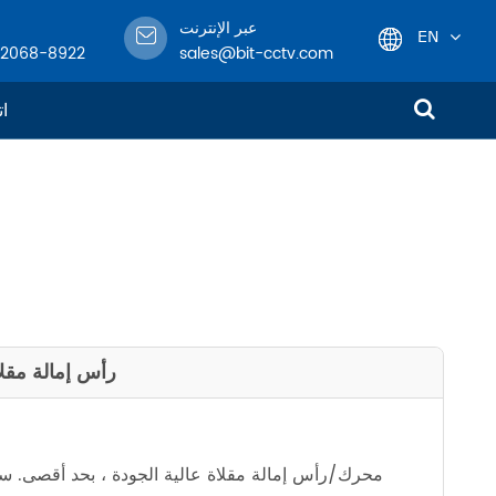
عبر الإنترنت
EN
-2068-8922
sales@bit-cctv.com
English
ات
日本語
한국어
français
Deutsch
• رأس إمالة مقلاة 
Español
italiano