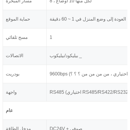
8 ، لكل منها 10 أوضاع
مسار المبحرة
العودة إلى وضع المنزل في 1 ~ 60 دقيقة
حماية الموقع
1
مسح تلقائي
بيليكود/بيليكوب _
الاتصالات
 ؟ ؟/bps)
بودريت
RS485 (اختياري RS485/RS422/RS232)
واجهة
عام
DC24V ± صوفي
مدخل الطاقة