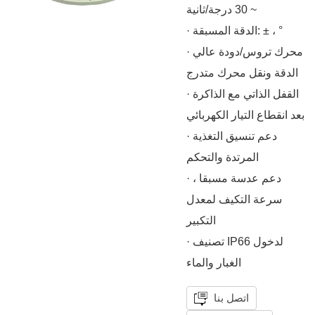
~ 30 درجة/ثانية
· الدقة المسبقة: ± ، °
· محرك تروس/دودة عالي
الدقة ونقل محرك متدرج
· القفل الذاتي مع الذاكرة
بعد انقطاع التيار الكهربائي
· دعم تنسيق التغذية
المرتدة والتحكم
· دعم عدسة مسبقا ،
سرعة التكيف لمعدل
التكبير
· تصنيف IP66 لدخول
الغبار والماء
اتصل بنا