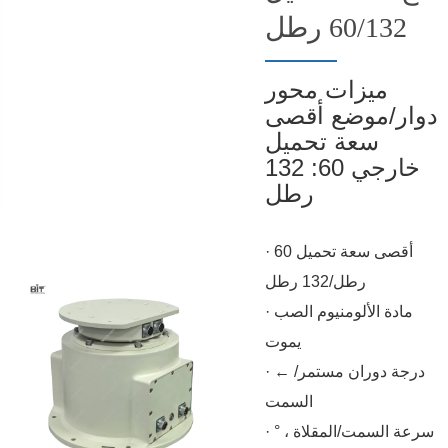
60/132 رطل
ميزات محور
دوار/موضع أقصى
سعة تحميل
خارجي 60: 132
رطل
· أقصى سعة تحميل 60
رطل/132 رطل
· مادة الألومنيوم الصب
يموت
· ← درجة دوران مستمر/
السمت
· سرعة السمت/المقلاة ، °