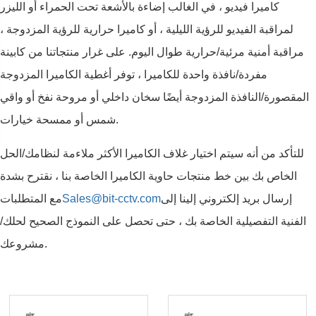
كاميرا فيديو ، في الغالب إضاءة بالأشعة تحت الحمراء أو الليزر
لمراقبة الفيديو للرؤية الليلية ، أو كاميرا حرارية للرؤية المزدوجة ،
مراقبة أمنية مرئية/حرارية طوال اليوم. على غرار منتجاتنا من كابينة
مفردة/نافذة واحدة للكاميرا ، توفر أغطية الكاميرا المزدوجة
المقصورة/النافذة المزدوجة أيضًا سخان داخلي أو مروحة نفخ أو واقي
شمس أو ممسحة خيارات.
للتأكد من أنه سيتم اختيار غلاف الكاميرا الأكثر ملاءمة لنظامك/الحل
الخاص بك بين خط منتجات حاوية الكاميرا الخاصة بنا ، نقترح بشدة
إرسال بريد إلكتروني إلينا إلى
Sales@bit-cctv.com
مع المتطلبات
الفنية التفصيلية الخاصة بك ، حتى تحصل على النموذج الصحيح لحلك/
مشروعك.