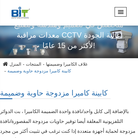
متخصص في تصميم وهندسة وتصنيع
معدات مراقبة CCTV عالية الجودة
لأكثر من 15 عامًا!
غلاف الكاميرا وضميمتها
المنتجات
المنزل
كابينة كاميرا مزدوجة حاوية وضميمة
كابينة كاميرا مزدوجة حاوية وضميمة
بالإضافة إلى كابل واحد/نافذة واحدة الضميمة الكاميرا ، بت الدوائر
التلفزيونية المغلقة أيضا توفير حاويات مزدوجة المقصورة/نافذة
مزدوجة لحماية أجهزة متعددة إذا كنت ترغب في تثبيت أكثر من مجرد