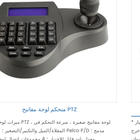
متحكم لوحة مفاتيح PTZ
* عصا التحكم ثلاثية الأبعاد * متوافق مع معيار ONVIF * شاشة LED
ميزات لوحة مفاتيح PTZ ، لوحة مف
لمسح الضوئي والتكبير
المقلاة/الميل والتكبير/التصغير ؛ بروتوكول  P/D
معدل باود قابل للاختيار ؛ 4 مجموعات ات