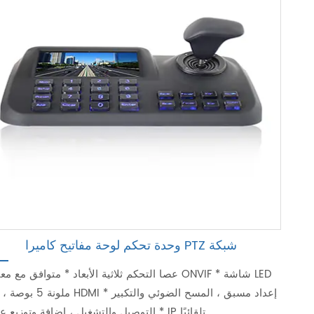
وحدة تحكم لوحة مفاتيح كاميرا PTZ شبكة
ملونة 5 بوصة ، خرج HDMI * إعداد مسبق ، ا
* التوصيل والتشغيل ، إضافة وتوزيع عنوان IP تلقائيًا