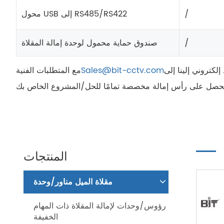
/
محول USB إلى RS485/RS422
/
صندوق حماية محمول لوحدة إمالة المقلاة
لكتروني إلينا إلى
Sales@bit-cctv.com
مع المتطلبات الفنية
المنتجات
مقلاة الميل مناور/وحدة
رؤوس/وحدات لإمالة المقلاة ذات المهام
الخفيفة