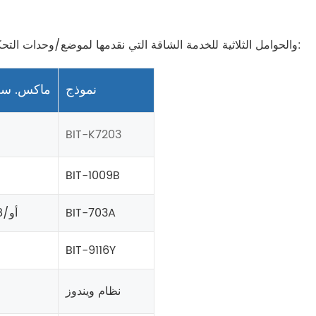
فيما يلي وحدة التحكم بلوحة المفاتيح RS485/RS422 والحوامل الثلاثية للخدمة الشاقة التي نقدمها لموضع/وحدات التحكم المائلة:
نموذج
ماكس. سعة
BIT-K7203
BIT-1009B
BIT-703A
40 أو/88 رطل
BIT-9116Y
نظام ويندوز