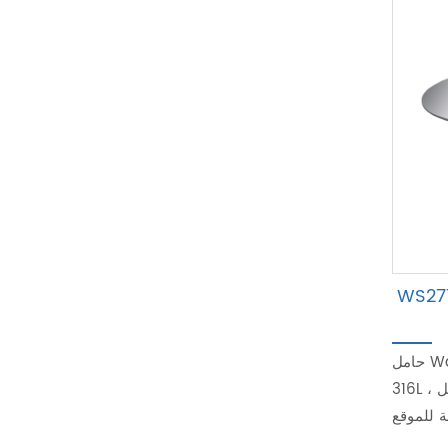
من الفولاذ المقاوم للصدأ لأداة وضع
حامل Wallmount لأداة وضع إمالة المقلاة ، فولاذ مقاوم للصدأ
316L ، مقاومة الحريق ، مقاومة التآكل ، ومقاومة الماء ، هيكل
 للموقع