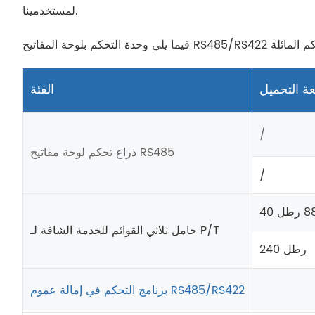
لمستخدمينا.
 التحميل
الفئة
/
ذراع تحكم لوحة مفاتيح RS485
/
حامل ثلاثي القوائم للخدمة الشاقة لـ P/T
240 رطل
برنامج التحكم في إمالة عموم RS485/RS422