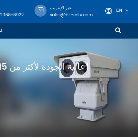
عبر الإنترنت
EN
-2068-8922
sales@bit-cctv.com
English
ات
日本語
한국어
متخصص في تصميم وهندسة وتصنيع معدات مراقبة CCTV عالية الجودة لأكثر من 15 عامًا!
français
Deutsch
Español
italiano