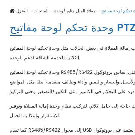
مقلاة الميل مناور/وحدة
المنتجات
المنزل
الحالات مثل وحدة تحكم لوحة المفاتيح RS485 للتحكم في وضع إمالة المقلاة والحوامل
الثلاثية للخدمة الشاقة لدعم الوحدة.
وحدة تحكم لوحة المفاتيح RS485/RS422 هي جهاز صغير فعال من حيث التكلفة للتحكم السهل والمريح في وضع الميل على أساس بروتوكول Pelco D. إنه توصيل وتشغيل اتصال بين لوحة
لأسفل واليسار واليمين وأداء وظائف متقدمة أيضًا مثل المواضع
اجة إلى حامل ثلاثي لتركيب نظام وحدة إمالة المقلاة وتوفير
الاستقرار وإمكانية الحمل.
كما تقدم RS485/RS422 إلى محول USB للتحكم في وحدة الميل مع برنامج في نظام النوافذ. كما أنه يعتمد على بروتوكول Pelco D. نحن نقدم التحكم في الميل بسيطة واختبار البرمجيات