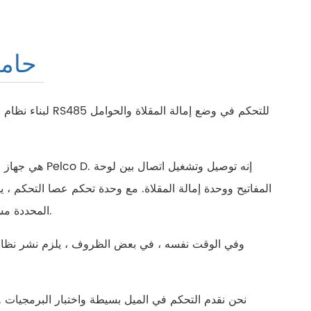
русский
português
وحدة تح
العربية
لبناء نظام وضع
tiếng việt
ไทย
čeština
المفاتيح ووحدة إمالة المقلاة. مع وحدة تحكم عصا التحكم ،
المحددة مسبقًا والمسح الضوئي وما إلى ذلك. كما أن عصا التحكم ثلاثية الأبعاد قادرة على التحكم في الكاميرا مثل التكبير/التصغير وحتى التركيز.
dansk
وفي الوقت نفسه ، في بعض الظروف ، يلزم نشر نظام ت
Svenska