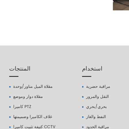
استخدام
المنتجات
مراقبة حضرية
مقلاة الميل مناور/وحدة
النقل والمرور
مقلاة دوار وموضع
بحري/بحري
كاميرا PTZ
النفط والغاز
غلاف الكاميرا وضميمتها
مراقبة الحدود
كتيفة تثبيت كاميرا CCTV