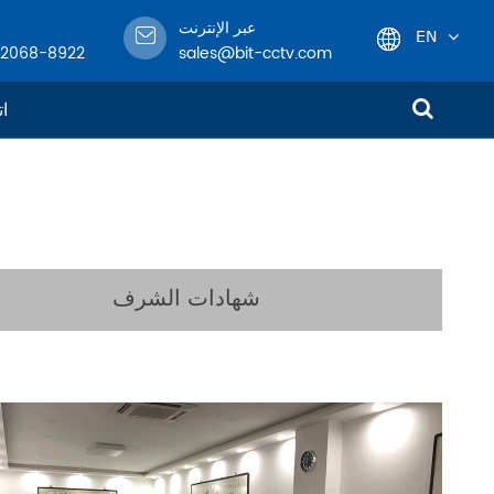
عبر الإنترنت
EN
-2068-8922
sales@bit-cctv.com
English
ات
日本語
한국어
français
شهادات الشرف
Deutsch
Español
italiano