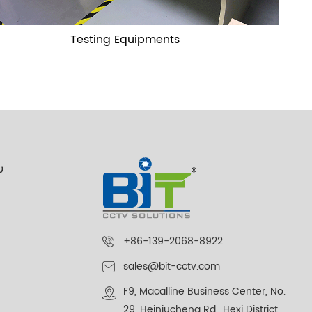
Testing Equipments
ر
+86-139-2068-8922
sales@bit-cctv.com
F9, Macalline Business Center, No.
29, Heiniucheng Rd., Hexi District,