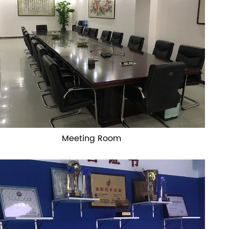
русский
português
العربية
tiếng việt
ไทย
čeština
Meeting Room
dansk
Svenska