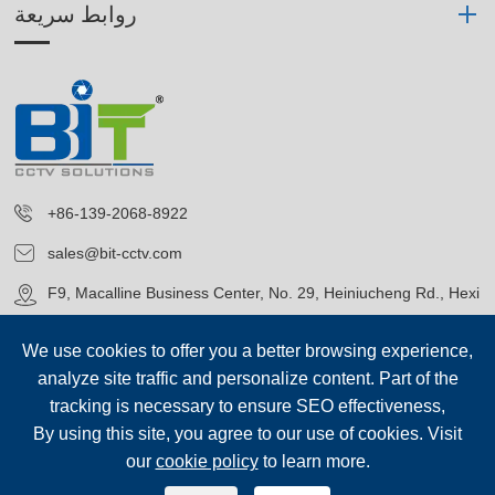
روابط سريعة
+86-139-2068-8922
sales@bit-cctv.com
F9, Macalline Business Center, No. 29, Heiniucheng Rd., Hexi
District, Tianjin, China
We use cookies to offer you a better browsing experience,
analyze site traffic and personalize content. Part of the
tracking is necessary to ensure SEO effectiveness,
By using this site, you agree to our use of cookies. Visit
our
cookie policy
to learn more.
حقوق الطبع©
Blue Icon (Tianjin) Technology Co., Ltd.
جميع الحقوق
محفوظة.