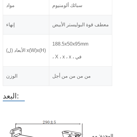
سبائك ألومنيوم
مواد
معطف قوة البوليستر الأبيض
إنهاء
188.5x50x95mm
الأبعاد (ل) x(W)x(H)
، X ، x ، x ، في
من من من من أجل
الوزن
البعد:
الوحدة: مم