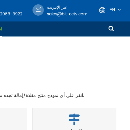
عبر الإنترنت
EN
-2068-8922
sales@bit-cctv.com
English
ات
日本語
한국어
français
Deutsch
انقر على أي نموذج منتج مقلاة/إمالة تجده مثيرًا للاهتمام ، أو اتصل بنا مباشرة للحصول على معلومات وأسعار أكثر تفصيلاً.
Español
italiano