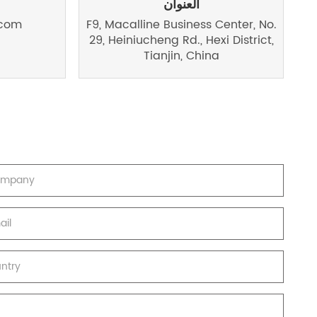
العنوان
русский
.com
F9, Macalline Business Center, No.
29, Heiniucheng Rd., Hexi District,
português
Tianjin, China
العربية
tiếng việt
ไทย
čeština
dansk
Svenska