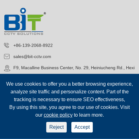
+86-139-2068-8922
sales@bit-cctv.com
F9, Macalline Business Center, No. 29, Heiniucheng Rd., Hexi
District, Tianjin, China
We use cookies to offer you a better browsing experience,
analyze site traffic and personalize content. Part of the
tracking is necessary to ensure SEO effectiveness,
By using this site, you agree to our use of cookies. Visit
our
cookie policy
to learn more.
حقوق الطبع©
Blue Icon (Tianjin) Technology Co., Ltd.
جميع الحقوق
محفوظة.
Reject
Accept
سياسة الخصوصية
|
خريطة الموقع
sep-footer