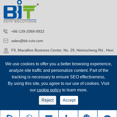
+86-139-2068-8922
sales@bit-cctv.com
F9, Macalline Business Center, No. 29, Heiniucheng Rd., Hexi
District, Tianjin, China
We use cookies to offer you a better browsing experience,
analyze site traffic and personalize content. Part of the
tracking is necessary to ensure SEO effectiveness,
By using this site, you agree to our use of cookies. Visit
our
cookie policy
to learn more.
حقوق الطبع©
Blue Icon (Tianjin) Technology Co., Ltd.
جميع الحقوق
محفوظة.
Reject
Accept
سياسة الخصوصية
|
خريطة الموقع
sep-footer