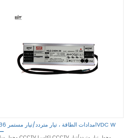
امدادات الطاقة ، تيار متردد/تيار مستمر 36VDC W
محول سلسلة CCCTV لكاميرا CCCTV محول