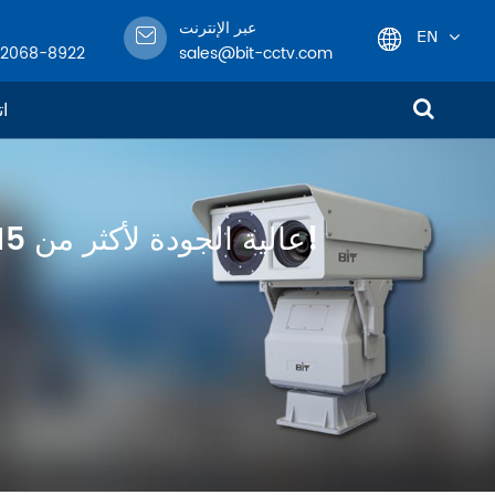
عبر الإنترنت
EN
-2068-8922
sales@bit-cctv.com
English
ات
日本語
한국어
متخصص في تصميم وهندسة وتصنيع معدات مراقبة CCTV عالية الجودة لأكثر من 15 عامًا!
français
Deutsch
Español
italiano