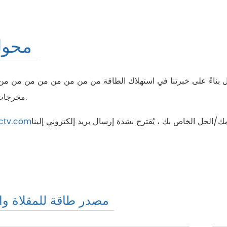
محول
من من من من W إلى W و 36/48VDC مخرجات للتثبيت لفترة طويلة.
مك/الحل الخاص بك ، يُقترح بشدة إرسال بريد إلكتروني إلينا
ctv.com
مصدر طاقة للمقلاة وال