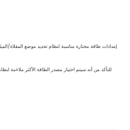
русский
português
العربية
tiếng việt
ไทย
للتأكد من أنه سيتم اختيار مصدر الطاقة الأكثر ملاءمة لنظا
čeština
dansk
Svenska