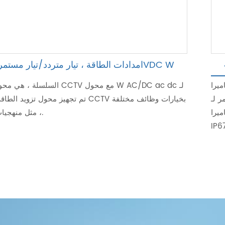
امدادات الطاقة ، تيار متردد/تيار مستمر 48VDC W
ول تيار
السلسلة ، هي محول كاميرا CCTV مع محول
. يسمح تصميم
ى الحماية من دخول
، مثل منهجيات التعتيم.