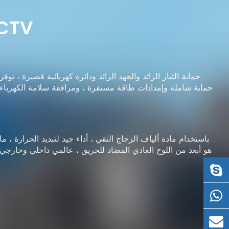
مزايا محول تزويد الط
حماية التيار الزائد والجهد الزائد ودائرة كهربائية قصيرة ، توفر
حماية شاملة وإمدادات طاقة مستقرة ، ومرافقة سلامة الكهرباء
باستخدام مادة ألياف الزجاج النقي ، أداء جيد لتبديد الحرارة ، ما
هو أبعد من اللوح العادي المضاد للحريق ، عالمي داخلي وخارجي