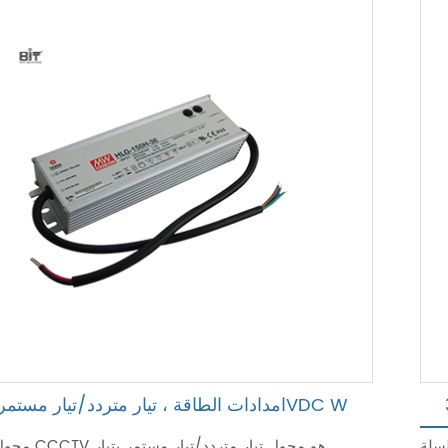
امدادات الطاقة ، تيار متردد/تيار مستمر 36VDC W
 تيار متردد/تيار
محول سلسلة CCCTV هو