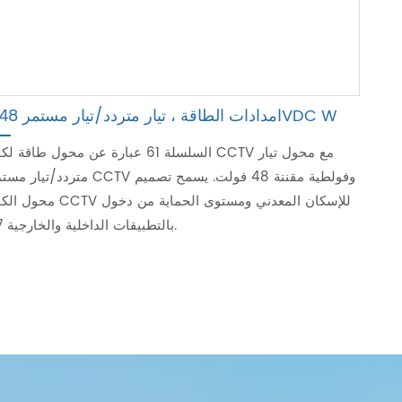
امدادات الطاقة ، تيار متردد/تيار مستمر 48VDC W
السلسلة 61 عبارة عن محول طاقة لكاميرا CCTV مع مح
متردد/تيار مستمر لـ CCTV وفولطية مقننة 48 فولت
محول الكاميرا CCTV للإسكان المعدني ومستو
IP67 بالتطبيقات الداخلية والخارجية.