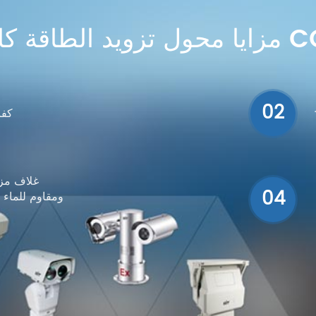
اقة كاميرا CCTV
02
كفا
غلاف مزو
04
ومقاوم للماء 