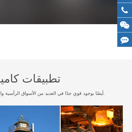
تطبيقات كاميرا
بدلاً من التصنيف حسب أنواعها واستخدامها العام ، تتمتع منتجات>> لحلول كاميرات المراقبة CCTV br/> أيضًا بوجود قوي جدًا في العديد من الأسواق الرأسية والصناعات الخاصة.