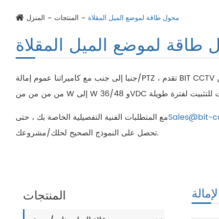
محول طاقة لموضع الميل المقلاة
المنتجات
المنزل
 طاقة لموضع الميل المقلاة
جنبا إلى جنب مع كاميراتنا عموم إمالة/PTZ ، تقدم BIT CCTV إمدادات طاقة مختارة مناسبة لنظام تحديد موضع المقلاة/الميل بناءً على خبرتنا في استهلاك الطاقة من من من من من من من من
Sales@bit-c
مع المتطلبات الفنية التفصيلية الخاصة بك ، حتى
تحصل على النموذج الصحيح لحلك/مشروعك.
إمالة
المنتجات