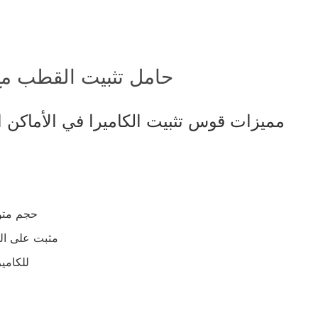
русский
português
حامل تثبيت القطب مع
العربية
مميزات قوس تثبيت الكاميرا في الأماكن ا
tiếng việt
ไทย
čeština
حجم متو
dansk
مثبت على ال
للكامي
Svenska