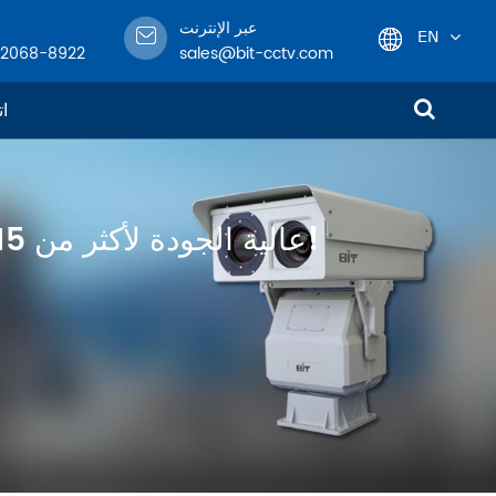
عبر الإنترنت
EN
-2068-8922
sales@bit-cctv.com
English
ات
日本語
한국어
متخصص في تصميم وهندسة وتصنيع معدات مراقبة CCTV عالية الجودة لأكثر من 15 عامًا!
français
Deutsch
Español
italiano