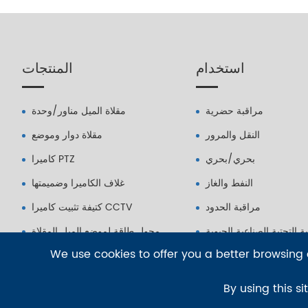
استخدام
المنتجات
مراقبة حضرية
مقلاة الميل مناور/وحدة
النقل والمرور
مقلاة دوار وموضع
بحري/بحري
كاميرا PTZ
النفط والغاز
غلاف الكاميرا وضميمتها
مراقبة الحدود
كتيفة تثبيت كاميرا CCTV
نية التحتية الصناعية الحيوية
محول طاقة لموضع الميل المقلاة
We use cookies to offer you a better browsing e
By using this si