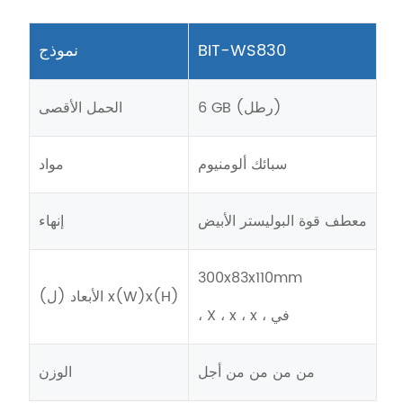
BIT-WS830
نموذج
6 GB (رطل)
الحمل الأقصى
سبائك ألومنيوم
مواد
معطف قوة البوليستر الأبيض
إنهاء
300x83x110mm
الأبعاد (ل) x(W)x(H)
، X ، x ، x ، في
من من من من أجل
الوزن