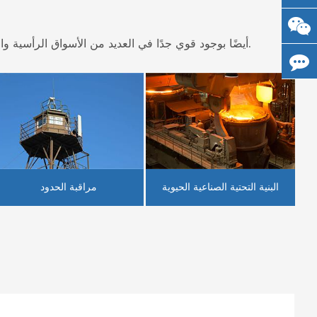
بدلاً من التصنيف حسب أنواعها واستخدامها العام ، تتمتع منتجات>> لحلول كاميرات المراقبة CCTV br/> أيضًا بوجود قوي جدًا في العديد من الأسواق الرأسية والصناعات الخاصة.
البنية التحتية الصناعية الحيوية
مراقبة الحدود