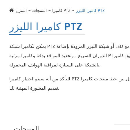
كاميرا الليزر PTZ
كاميرا PTZ
المنتجات
المنزل
كاميرا الليزر PTZ
يمكن لكاميرا شبكة PTZ أو شبكة الليزر المزودة بإضاءة LED تعمل بأشعة تحت الحمراء ، أن توفر صورة مراقبة عالية الجودة في وضع مظلم تمامًا مع رؤية ليلية تصل إلى متر. جنبا إلى جنب مع
الدوران السريع ، وتحديد المواقع بدقة وكاميرا مرئية P عالية الدقة ، يمكن للمستخدم اكتشاف الأجسام وتتبعها بسرعة في الليل. مع تصميم مضاد للاهتزاز ، يمكن أيضًا تطبيق كاميرا PTZ الخاصة
بالشبكة على السيارة لمراقبة الهواتف المحمولة.
للتأكد من أنه سيتم اختيار كاميرا PTZ الأكثر ملاءمة لنظامك/الحل بين خط منتجات كاميرا PTZ الخاصة بنا ، نقترح بشدة إرسال بريد إلكتروني إلينا مع متطلباتك الفنية التفصيلية ، حتى نتمكن من
تقديم المشورة المهنية لك.
المنتجات