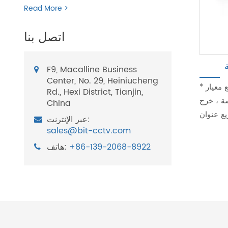
Read More >
اتصل بنا
F9, Macalline Business
Center, No. 29, Heiniucheng
* عصا التحكم ثلاثية الأبعاد * متوافق مع معيار ONVIF * شاشة LED
Rd., Hexi District, Tianjin,
 HDMI * إعداد مسبق ، المسح الضوئي والتكبير
China
عبر الإنترنت:
sales@bit-cctv.com
+86-139-2068-8922
هاتف: