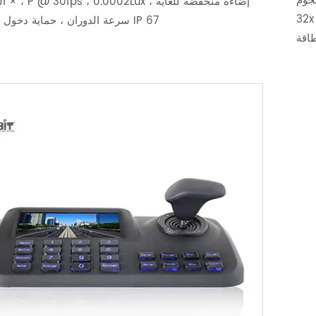
نجوم
32x ، مراقبة °/s تحديد المواقع بسرعة ، تصميم حمولة المركبة ،
240 °/s سرعة الدوران ، حماية دخول IP 67