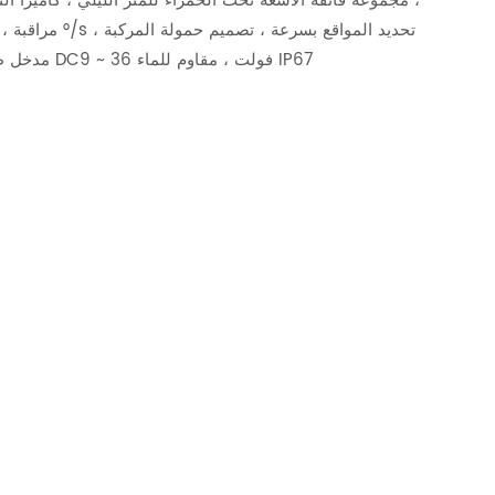
، مجموعة فائقة الأشعة تحت الحمراء للمتر الليلي ، كاميرا ال
مدخل طاقة DC9 ~ 36 فولت ، مقاوم للماء IP67