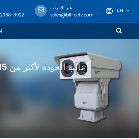
عبر الإنترنت
EN
-2068-8922
sales@bit-cctv.com
English
ات
日本語
한국어
متخصص في تصميم وهندسة وتصنيع معدات مراقبة CCTV عالية الجودة لأكثر من 15 عامًا!
français
Deutsch
Español
italiano