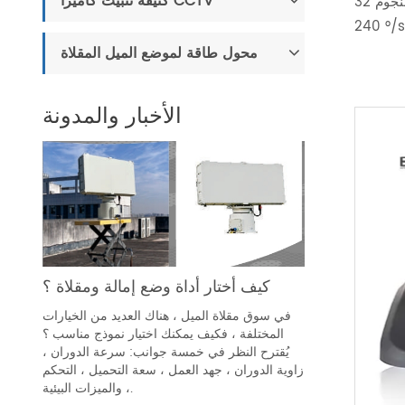
كتيفة تثبيت كاميرا CCTV
النجوم 32 × ، P @ 30fps ، 0.0002Lux إضاءة منخفضة للغاية ،
محول طاقة لموضع الميل المقلاة
الأخبار والمدونة
كيف أختار أداة وضع إمالة ومقلاة ؟
في سوق مقلاة الميل ، هناك العديد من الخيارات
المختلفة ، فكيف يمكنك اختيار نموذج مناسب ؟
يُقترح النظر في خمسة جوانب: سرعة الدوران ،
زاوية الدوران ، جهد العمل ، سعة التحميل ، التحكم
، والميزات البيئية.