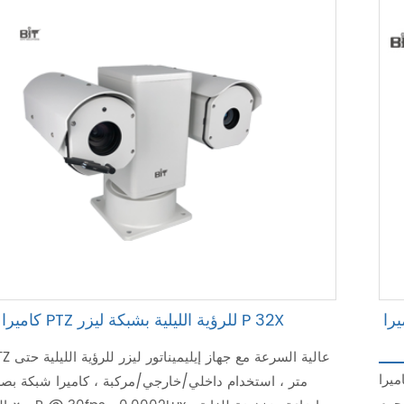
الية السرعة مع إضاءة الأشعة
كاميرا PTZ للرؤية الليلية بشبكة ليزر P 32X
السرعة لشبكة الرؤية الليلية بالأشعة تحت الحمراء
متر ، استخدام داخلي/خارجي/مركبة ، كاميرا شبكة بصر