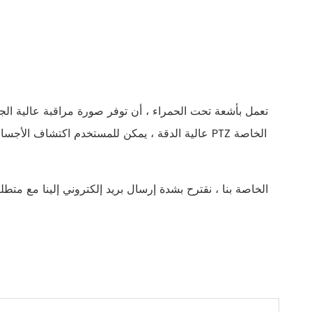
русский
português
العربية
tiếng việt
ไทย
čeština
dansk
Svenska