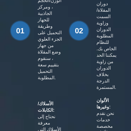
الوزن/الحجم
دوران
، ومركز
المقلاة/
الجاذبية
السمت
للجهاز
وزاوية
وطريقة
01
02
الدوران
التحميل على
المطلوبة
الجزء العلوي
للنظام
من جهاز
الخاص بك.
وضع المقلاة
يمكننا الحد
، سنقوم
من زاوية
بتقييم سعة
الدوران
التحميل
بخلاف
المطلوبة.
الدرجة
المستمرة.
الألوان
الأسلاك/
وغيرها:
الكابلات:
نحن نقدم
نحتاج إلى
خدمات
معرفة
مخصصة
الأسلاك التي