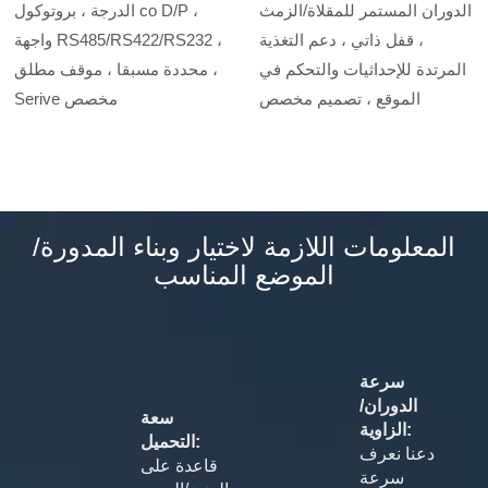
الدوران المستمر للمقلاة/الزمث
الدرجة ، بروتوكول co D/P ،
، قفل ذاتي ، دعم التغذية
واجهة RS485/RS422/RS232 ،
المرتدة للإحداثيات والتحكم في
محددة مسبقا ، موقف مطلق ،
الموقع ، تصميم مخصص
Serive مخصص
المعلومات اللازمة لاختيار وبناء المدورة/
الموضع المناسب
سرعة
الدوران/
سعة
الزاوية:
التحميل:
دعنا نعرف
قاعدة على
سرعة