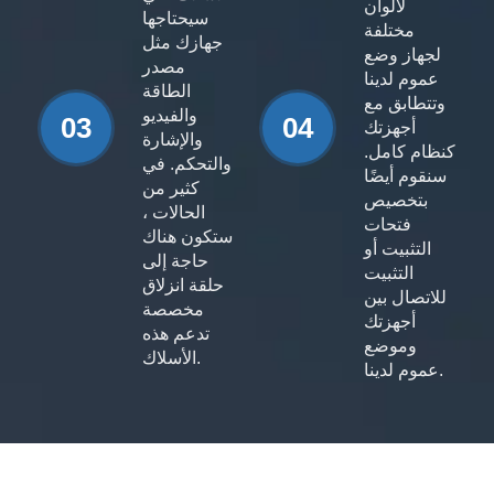
لألوان
سيحتاجها
مختلفة
جهازك مثل
لجهاز وضع
مصدر
عموم لدينا
الطاقة
وتتطابق مع
والفيديو
03
04
أجهزتك
والإشارة
كنظام كامل.
والتحكم. في
سنقوم أيضًا
كثير من
بتخصيص
الحالات ،
فتحات
ستكون هناك
التثبيت أو
حاجة إلى
التثبيت
حلقة انزلاق
للاتصال بين
مخصصة
أجهزتك
تدعم هذه
وموضع
الأسلاك.
عموم لدينا.