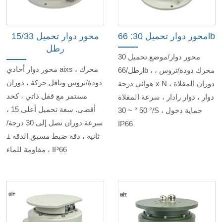
محور دوار تحميل 30: 66lb
محور دوار تحميل 15/33
رطل
محور دوار/موضع تحميل 30
محور دوار أحادي aixs ، محرك
رطل/66lb ، محرك دودة/تروس ،
دودة/تروس وناقل حركة ، دوران
هوائي درجة x N دوران المقلاة ،
مستمر مع قفل ذاتي ، كحد
دوار ، دوار رادار ، سرعة المقلاة
أقصى. سعة تحميل أعلى 15 ،
50 ° ~ 30 °/S ، حماية دخول
سرعة دوران تصل إلى 30 درجة/
IP66
ثانية ، دقة ضبط مسبق الدقة ±
، مقاومة للماء IP66