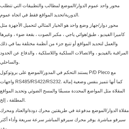
محور واحد عموم الدوار/الموضع لمطالب والتطبيقات التي تتطلب
الدورية/تحديد المواقع فقط في اتجاه عموم.
محور دوار/جهاز وضع واحد هو الخيار المثالي لتحميل الأجهزة مثل
كاميرا الفيديو ، طبق/هوائي ياجي ، مكبر الصوت ، بقعة ضوء ، وغيرها
والعمل لتحديد المواقع أو تتبع جزء من أنظمة مختلفة بما في ذلك
المراقبة بالفيديو ، والاتصالات السلكية واللاسلكية ، والدفاع عن الحدود
والساحلي.
يستند التحكم في المدور/الموضع على بروتوكول P/D Pleco مع
واجهات RS485/RS422/RS232. كما أنها تتميز بنفس وضعية إمالة
المقلاة مثل المواضع المحددة مسبقًا والمسح الضوئي وتحديد المواقع
المطلقة ، إلخ.
مقلاة الدوار/الموضع مدفوعة في طريقتين محرك دودة/والعتاد ومحرك
سيرفو مباشرة. يوفر محرك سيرفو المباشر سرعة سريعة وأداء أكثر
دقة.