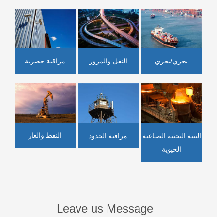
النقل والمرور
بحري/بحري
مراقبة حضرية
النفط والغاز
البنية التحتية الصناعية
مراقبة الحدود
الحيوية
Leave us Message