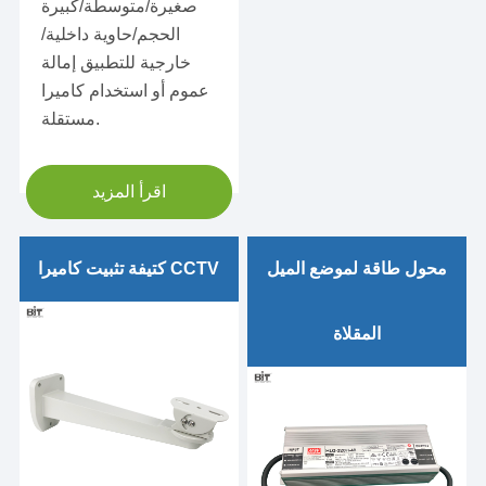
صغيرة/متوسطة/كبيرة
الحجم/حاوية داخلية/
خارجية للتطبيق إمالة
عموم أو استخدام كاميرا
مستقلة.
اقرأ المزيد
قوس مثبت على الحائط
للكاميرا الداخلية
محول طاقة لموضع الميل
كتيفة تثبيت كاميرا CCTV
قوس الكاميرا الداخلية
المقلاة
الجدار جبل الكاميرا
امدادات الطاقة ، تيار متردد/
قوس تثبيت قلادة الكاميرا
تيار مستمر 36VDC W
الداخلية
امدادات الطاقة ، تيار متردد/
في الهواء الطلق كاميرا
تيار مستمر 36VDC W
جدار جبل قوس