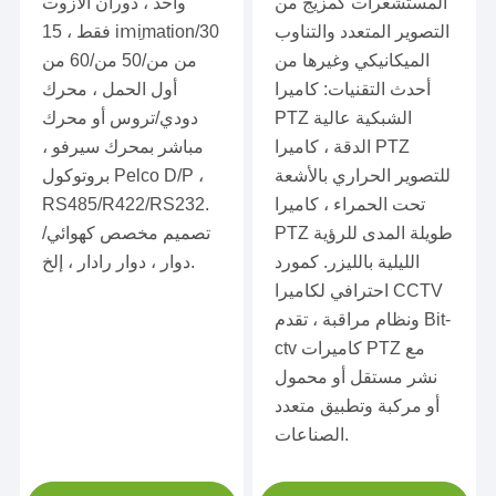
المستشعرات كمزيج من
واحد ، دوران الآزوت
التصوير المتعدد والتناوب
فقط ، 15 imِimation/30
الميكانيكي وغيرها من
من من/50 من/60 من
أحدث التقنيات: كاميرا
أول الحمل ، محرك
PTZ الشبكية عالية
دودي/تروس أو محرك
الدقة ، كاميرا PTZ
مباشر بمحرك سيرفو ،
للتصوير الحراري بالأشعة
بروتوكول Pelco D/P ،
تحت الحمراء ، كاميرا
RS485/R422/RS232.
PTZ طويلة المدى للرؤية
تصميم مخصص كهوائي/
الليلية بالليزر. كمورد
دوار ، دوار رادار ، إلخ.
احترافي لكاميرا CCTV
ونظام مراقبة ، تقدم Bit-
ctv كاميرات PTZ مع
نشر مستقل أو محمول
أو مركبة وتطبيق متعدد
الصناعات.