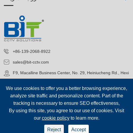
+86-139-2068-8922
sales@bit-cctv.com
F9, Macalline Business Center, No. 29, Heiniucheng Rd., Hexi
District, Tianjin, China
We use cookies to offer you a better browsing experience,
analyze site traffic and personalize content. Part of the
tracking is necessary to ensure SEO effectiveness,
By using this site, you agree to our use of cookies. Visit
our
cookie policy
to learn more.
حقوق الطبع©
Blue Icon (Tianjin) Technology Co., Ltd.
جميع الحقوق
محفوظة.
Reject
Accept
سياسة الخصوصية
|
خريطة الموقع
sep-footer