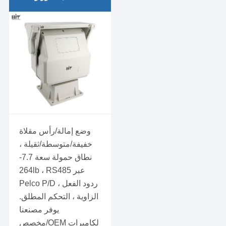
رأس/وحدات إمالة لمقلاة
متوسطة التحمل
رأس/وحدات إمالة لمقلاة
الخدمة الشاقة
رأس/وحدات قابلة للإمالة
مع العلب
وحدة تحكم لوحة مفاتيح
وضع إمالة/رأس مقلاة
PTZ ، حامل ثلاثي القوائم
خفيفة/متوسطة/ثقيلة ،
وبرامج تحكم
نطاق حمولة سعة 7.7-
264lb ، RS485 عبر
Pelco P/D ، ردود الفعل
الزاوية ، التحكم المطلق.
يوفر مصنعنا
مخصص/OEM لكاميرات