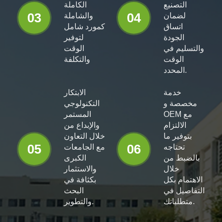
التصنيع
الكاملة
03
04
لضمان
والشاملة
اتساق
كمورد شامل
الجودة
لتوفير
والتسليم في
الوقت
الوقت
والتكلفة
المحدد.
خدمة
الابتكار
مخصصة و
التكنولوجي
OEM مع
المستمر
الالتزام
والإبداع من
بتوفير ما
خلال التعاون
05
06
تحتاجه
مع الجامعات
بالضبط من
الكبرى
خلال
والاستثمار
الاهتمام بكل
بكثافة في
التفاصيل في
البحث
متطلباتك.
والتطوير.