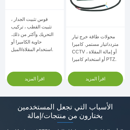
امدادات الطاقة ، تيار متردد/
في الهواء الطلق كاميرا
تيار مستمر 48VDC W
قوس تثبيت الجدار ،
جدار جبل قوس مع المشترك
امدادات الطاقة ، تيار متردد/
تثبيت القطب ، تركيب
العالمي
تيار مستمر 48VDC W
التحريك وأكثر من ذلك.
محولات طاقة خرج تيار
حاوية الكاميرا أو
متردد/تيار مستمر. كاميرا
استخدام المقلاة/الميل.
CCTV ، أو إمالة المقلاة
أو استخدام كاميرا PTZ.
اقرأ المزيد
اقرأ المزيد
الأسباب التي تجعل المستخدمين
يختارون من منتجات/إمالة