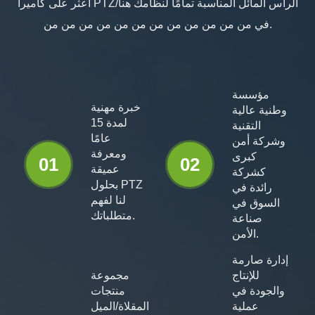
اعثر على كاميرا PTZ/الرأس المائل المناسبة تمامًا لنظامك هنا
في من من من من من من من من من من من من.
مؤسسة
خبرة مهنية
وطنية عالية
لمدة 15
التقنية
عامًا
وشركة أمن
ومعرفة
كبرى
01
02
عميقة
كشركة
بحلول PTZ
رائدة في
لنا لفهم
السوق في
متطلباتك.
صناعة
الأمن.
إدارة صارمة
للإنتاج
مجموعة
والجودة في
منتجات
عملية
المقلاة/الميل