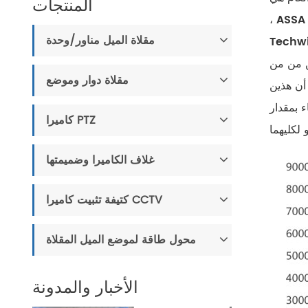
المنتجات
Univision ، Tiandi Weiye ، A ، مجموعة TKH ، hanwa
مقلاة الميل مناور/وحدة
Techw
 من من
مقلاة دوار وموضع
أن هذين
القوي للسوق الصينية ، والتي
كاميرا PTZ
غلاف الكاميرا وضميمتها
كتيفة تثبيت كاميرا CCTV
محول طاقة لموضع الميل المقلاة
الأخبار والمدونة