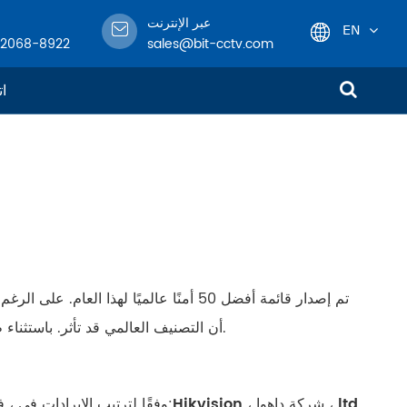
عبر الإنترنت
EN
-2068-8922
sales@bit-cctv.com
English
ات
日本語
한국어
français
Deutsch
Español
أن التصنيف العالمي قد تأثر. باستثناء ظهور منافس جديد ، حلول موتورولا ، فإن موقف الشركات الرائدة لا يزال ثابتًا.
italiano
Hikvision ، شركة داهوا ، ltd
وفقًا لترتيب الإيرادات في ، فإن الشركات العشر الأولى من بين أفضل 50 شركة أمن عالمية هذا العام هي: