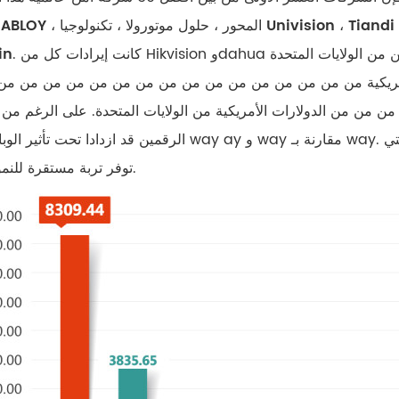
، ASSA ABLOY ، المحور ، حلول موتورولا ، تكنولوجيا nlang Jie
. كانت إيرادات كل من Hikvision وdahua في من من من من من الدولارات من من من من من من من الولايات المتحدة
in
لأمريكية من من من من من من من من من من من من من من من من
 من الدولارات الأمريكية من الولايات المتحدة. على الرغم من 
الرقمين قد ازدادا تحت تأثير الوباء بمقدار way ay و way مقارنة بـ way. القوة الدافعة الرئيسية هي التطور 
توفر تربة مستقرة للنمو لكليهما.