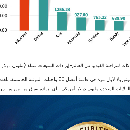
في قائمة أفضل عشرة حلول لهذا العام ، ظهرت حلول موتورولا لأول مرة في قائمة أفضل 50 واحتلت المر