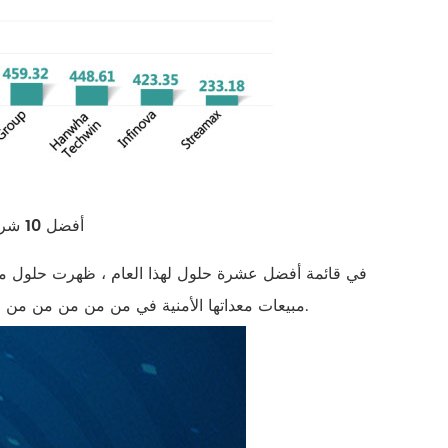
أفضل 10 شركات لمراقبة الفيديو في العالم-إيرادات المبيعات بمبلغ (مليون دولار أمريكي)
مبيعات معداتها الأمنية في من من من من من الولايات المتحدة مليون دولار أمريكي ، أي بزيادة تفوق من من من من من من.