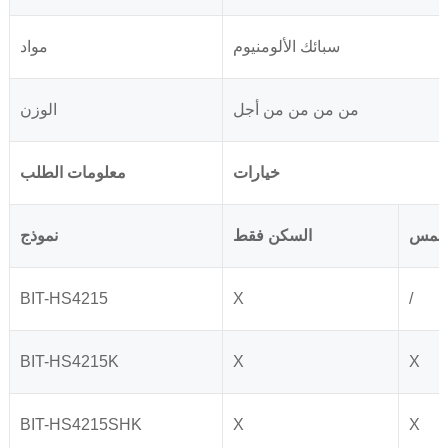
سبائك الألومنيوم
مواد
من من من من أجل
الوزن
خيارات
معلومات الطلب
شمس
السكن فقط
نموذج
BIT-HS4215
X
/
BIT-HS4215K
X
X
BIT-HS4215SHK
X
X