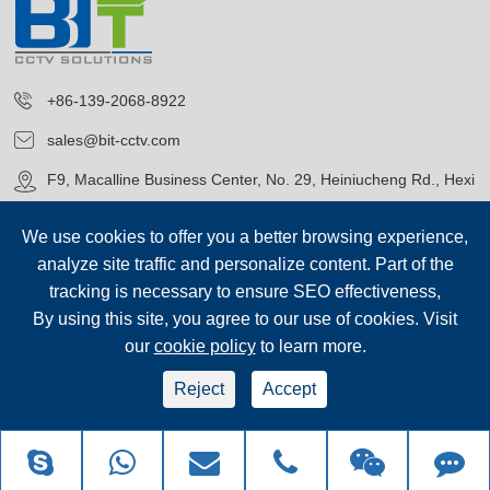
+86-139-2068-8922
sales@bit-cctv.com
F9, Macalline Business Center, No. 29, Heiniucheng Rd., Hexi
District, Tianjin, China
We use cookies to offer you a better browsing experience,
analyze site traffic and personalize content. Part of the
tracking is necessary to ensure SEO effectiveness,
By using this site, you agree to our use of cookies. Visit
our
cookie policy
to learn more.
حقوق الطبع©
Blue Icon (Tianjin) Technology Co., Ltd.
جميع الحقوق
محفوظة.
Reject
Accept
سياسة الخصوصية
|
خريطة الموقع
sep-footer