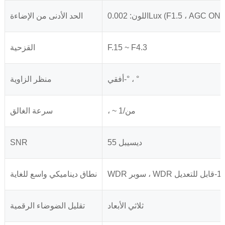
0.002Lux (F1.5 ، AGC ON)
الحد الأدنى من الإضاءة
F.15 ~ F4.3
القزحية
أفقي-° ، °
منظر الزاوية
، ~ 1/من
سرعة الغالق
55 ديسيبل
SNR
تعديل
نطاق ديناميكي واسع للغاية
ثلاثي الأبعاد
تقليل الضوضاء الرقمية