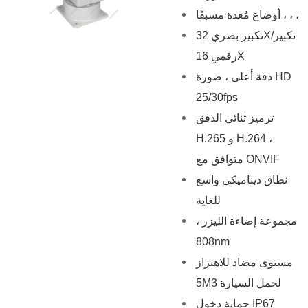
أوضاع مُعدة مسبقًا ، ، ،
تكبير بصري 32X/تكبير
رقمي 16X
دقة أعلى ، صورة HD
25/30fps
ترميز ثنائي الدفق
H.265 و H.264 ،
متوافق مع ONVIF
نطاق ديناميكي واسع
للغاية
مجموعة إضاءة الليزر ،
808nm
مستوى مضاد للاهتزاز
5M3 لحمل السيارة
حماية دخول IP67