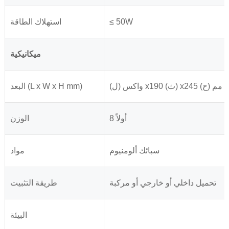
≤ 50W
استهلاك الطاقة
ميكانيكية
واكس (ل) x190 (ث) x245 (ح) مم
البعد (L x W x H mm)
8 أولاً
الوزن
سبائك ألومنيوم
مواد
تحميل داخلي أو خارجي أو مركبة
طريقة التثبيت
البيئة