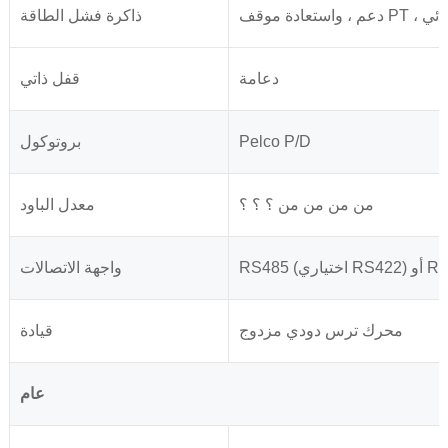
ربائي
ذاكرة فشل الطاقة
دعامة
قفل ذاتي
Pelco P/D
بروتوكول
من من من من ؟ ؟ ؟
معدل الباود
ري RS422) أو RJ45
واجهة الاتصالات
محرك ترس دودي مزدوج
قيادة
عام