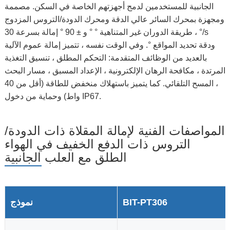
الجانبية للمستخدمين لدمج أجهزتهم الخاصة في السكن. مصممة
ومجهزة بمحرك السائر عالي الدقة ومحرك الدودة/التروس المزدوج
، طريقة الدوران غير المتناهية ° ° و ± 90 ° إمالة بسرعة 30 °/s
ودقة تحديد المواقع °. وفي الوقت نفسه ، تتميز إمالة عموم الآلية
بالعديد من الوظائف المتقدمة: التحكم المطلق ، تنسيق التغذية
المرتدة ، مكافحة الرهان الإلكترونية ، الإعداد المسبق ، مسار البحث
، المسح التلقائي. كما يتميز باستهلاك منخفض للطاقة (أقل من 40
واط) وحماية من دخول IP67.
المواصفات الفنية لإمالة المقلاة ذات الدودة/
التروس ذات الدفع الخفيف في الهواء
الطلق مع العلب الجانبية
BIT-PT306
نموذج