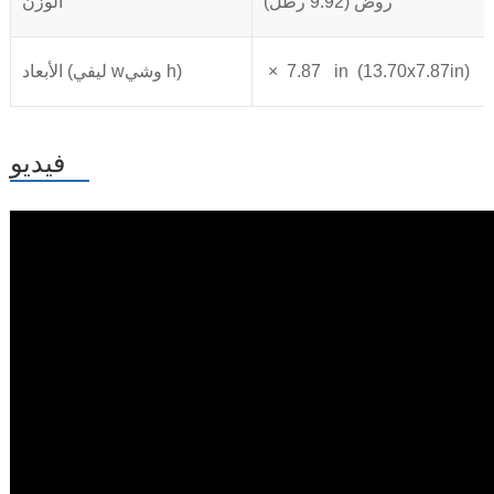
روض (9.92 رطل)
الوزن
‎ × ‎ ‏ ‏ ‏ 7.87in ‏ (13.70x7.87in)
الأبعاد (ليفي wوشي h)
فيديو