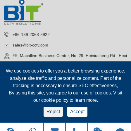
+86-139-2068-8922
sales@bit-cctv.com
F9, Macalline Business Center, No. 29, Heiniucheng Rd., Hexi
District, Tianjin, China
We use cookies to offer you a better browsing experience,
analyze site traffic and personalize content. Part of the
tracking is necessary to ensure SEO effectiveness,
By using this site, you agree to our use of cookies. Visit
our
cookie policy
to learn more.
حقوق الطبع©
Blue Icon (Tianjin) Technology Co., Ltd.
جميع الحقوق
محفوظة.
Reject
Accept
سياسة الخصوصية
|
خريطة الموقع
sep-footer