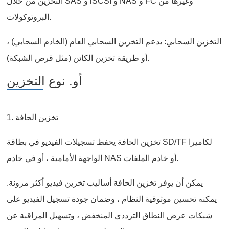
التخزين من خلال SAS و iSCSI و NAS و FC وغيرها من
البروتوكولات.
التخزين السحابي: يدعم التخزين السحابي العام (الخادم السحابي) ،
أو طريقة تخزين الكائن (مثل قرص الشبكة).
أو. نوع التخزين
1. تخزين الحافة
تخزين الحافة يحفظ تسجيلات الفيديو في بطاقة SD/TF لكاميرا
الواجهة الأمامية ، أو في خادم NAS أو خادم الملفات.
يمكن أن يوفر تخزين الحافة أساليب تخزين فيديو أكثر مرونة.
يمكنه تحسين موثوقية النظام ، وضمان جودة تسجيل الفيديو على
شبكات عرض النطاق الترددي المنخفض ، وتسهيل المراقبة عن