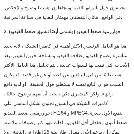
يختلفون حول تأثيراتها الفنية ويتجاهلون أهمية الوضوح والإخلاص.
في الواقع ، هاتان النقطتان مهمتان للغاية في صناعة المراقبة.
3. خوارزمية ضغط الفيديو (وتسمى أيضًا تنسيق ضغط الفيديو)
هذا هو العامل الرئيسي الأكثر أهمية في كاميرا الشبكة ، لأنه يحدد
مباشرة وضوح الفيديو وطلاقة الفيديو ومساحة تخزين الفيديو. بعد
الأبحاث التي قمت بها لسنوات عديدة ، يتم تجاهل هذا العامل الأكثر
أهمية دائمًا من قبل البائعين عن قصد أو عن غير قصد. قد يكون
السبب هو أن البائع نفسه لا يستطيع قول الحقيقة ، أو لديه دافع
رديء. ولكن كمشتري ذكي ، يجب أن تفهم بوضوح. حاليًا ،
كاميرات الشبكة في السوق تحتوي بشكل أساسي على
خوارزميتي ضغط الفيديو: H.264 و MPEG4. يتمتع الأول بقدرة
ضغط أقوى وفقدان أقل للفيديو ، لذلك فهو أكثر وضوحًا وسلاسة.
يمكن أن يدعم الأول معدل إطار يبلغ 25 إطارًا في الثانية ، ولا