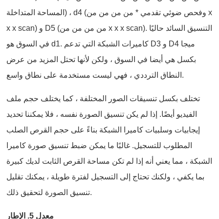
المساحة المتداخلة) ، d4 (وفحص ضوئي تقدمي * من من من من x
x x scan) و D5 (من من من من x x x scan). التنسيق السائد حاليًا
في السوق هو d1. كاميرات الشبكة التي تدعم D3 و D4 ميجا
بكسل هي أيضا في السوق ، ولكن لأنها تحتل المزيد من عرض
النطاق الترددي ، فهي ليست مستخدمة على نطاق واسع.
تختلف بكسل تنسيقات الصور المختلفة ، كما يختلف حجم ملف
الفيديو أيضًا. إذا لم يكن تنسيق الصورة نفسه ، فلا يمكننا تحديد
إيجابيات وسلبيات كاميرا الشبكة بناءً على حجم القرص الصلب
المطلوب للتسجيل. غالبًا ما يمكن ضبط تنسيق صورة كاميرا
الشبكة ، مما يعني أنه إذا لم تكن مساحة القرص الثابت لديك كبيرة
بما يكفي ، ولكنك تحتاج إلى التسجيل لفترة طويلة ، يمكنك تقليل
تنسيق الصورة لتحقيق ذلك.
معدل 5. الإطار