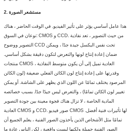
2. مستشعر الصورة
هذا عامل أساسي يؤثر على تأثير الفيديو. في الوقت الحاضر ، هناك
نوعان في السوق: CMOS و CCD. من حيث التصوير ، تعد نفاذية
التصوير ووضوح CCD تحت نفس البكسل جيدة جدًا ، ويمكن
ضمان إعادة إنتاج لونها والتعرض لتكون دقيقة بشكل أساسي.
منتجات CMOS العادية تميل إلى أن يكون متوسط النفاذية ،
وقدرتها على إعادة إنتاج لون الكائن الفعلي ضعيفة (لون الكائن
المرصود يختلف تمامًا عن اللون الذي يظهر على الشاشة. أو يمكن
تغيير لون الكائن تمامًا) ، والتعرض ليس جيدًا جدًا. بسبب خصائصه
المادية الخاصة ، لا تزال هناك فجوة معينة بين جودة التصوير
العادية CMOS و CCD. صور فيديو CMOS لها تأثيرات فنية أفضل.
تمامًا مثل الأشخاص الذين يأخذون الصور الفنية ، يعلم الجميع أن
الصور الفنية جميلة ولكنها ليست واقعية ، لكن الناس عادة ما