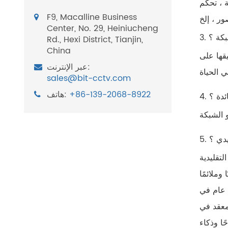
الفوتوغرافي ،
F9, Macalline Business
Center, No. 29, Heiniucheng
بكة ؟
Rd., Hexi District, Tianjin,
China
قها على
عبر الإنترنت:
sales@bit-cctv.com
+86-139-2068-8922
هاتف:
ئدة ؟
يدي ؟
لات الفيديو أو الألياف البصرية
وملائمًا
 عام في
معقد في