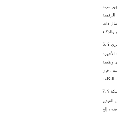
يض IP) ، ويمكن
الرقمية
مال ذات
ظري ؟
الأجهزة
. وظيفة
سه ، فإن
بكة ؟
 الفيديو