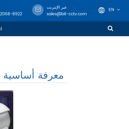
عبر الإنترنت
EN
-2068-8922
sales@bit-cctv.com
English
ات
日本語
한국어
معرفة أساسية م
français
Deutsch
Español
italiano