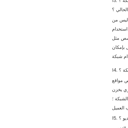
13. هل يحتاج مستخدمو النطاق العريض إلى إعادة التقدم بطلب للحصول على خط جديد عند إضافة نظام مراقبة فيديو عالي الدقة للشبكة ؟
لحالي ؟
 ليس من
استخدام
تحليل محدد
 بإمكان
بكة ؟
ص مواقع
زي يخزن
لشبكة ؛
يو ؟