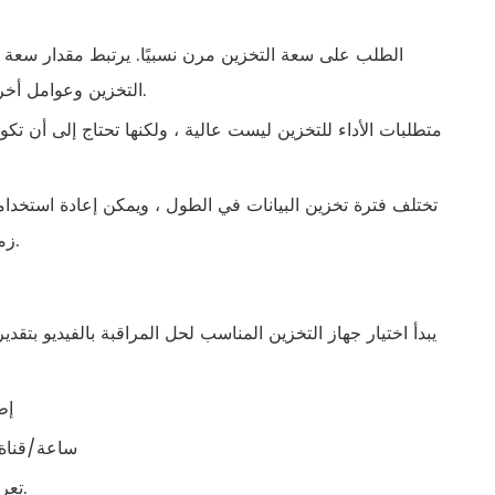
الطلب على سعة التخزين مرن نسبيًا. يرتبط مقدار سعة
التخزين وعوامل أخرى. ستؤدي التغييرات في هذه العوامل إلى تغييرات كبيرة في سعة التخزين.
متطلبات الأداء للتخزين ليست عالية ، ولكنها تحتاج إلى أن تكو
تختلف فترة تخزين البيانات في الطول ، ويمكن إعادة استخدامها
زمنية معينة (على سبيل المثال 10 أيام) ، ويمكن حذفها أو الكتابة عليها لاحقًا.
يبدأ اختيار جهاز التخزين المناسب لحل المراقبة بالفيديو بتق
طريقة
طريقة ضغط H.264: تعريف هافلد 1 ، في الوقت الحقيقي 25 fRames ، M/ساعة/قن
طريقة ضغط h.: تعريف سيف ، في الوقت الفعلي 25 إطار ، 264 م/ساعة/قناة.