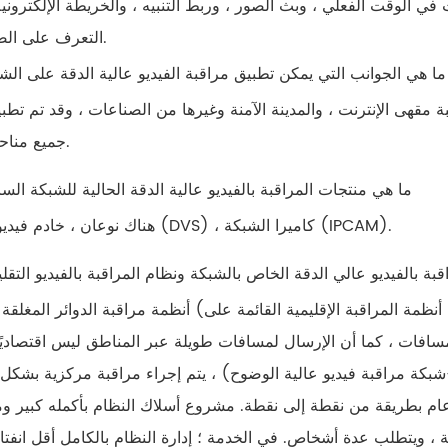
وقت الفعلي ، وبث الصور ، وربط التنبيه ، والخريطة الإلكترونية ، تحكم PTZ ، إعادة توجيه البيانات ، التصوير 
التعرف على الصور ، إلخ.
3. ما هي الجوانب التي يمكن تطبيق مراقبة الفيديو عالية الدقة على الش
مقهى الإنترنت ، والمدينة الآمنة وغيرها من الصناعات ، وقد تم تطبي
جميع مناحي الحياة.
4. ما هي منتجات المراقبة بالفيديو عالية الدقة الحالية للشبكة السا
هناك نوعان ، خادم فيديو الشبكة (DVS) ، كاميرا الشبكة (IPCAM).
راقبة بالفيديو عالي الدقة الخاص بالشبكة ونظام المراقبة بالفيديو التقل
أنظمة مراقبة الدوائر المغلقة التقليدية (بما في ذلك أنظمة المراقبة الإقليمية القائمة على DVR) تستخدم كاب
مسافات ، كما أن الإرسال لمسافات طويلة عبر المناطق ليس اقتصاديًا 
-شبكة مراقبة فيديو عالية الوضوح) ، يتم إجراء مراقبة مركزية بشكل
ام بطريقة من نقطة إلى نقطة. مشروع أسلاك النظام بأكمله كبير و