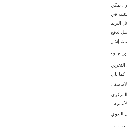
ر ، يمكن
تنبيه في
ل البريد
ميل لدفع
كة ؟
 التخزين
مامية ؛
المركزي
أمامية ؛