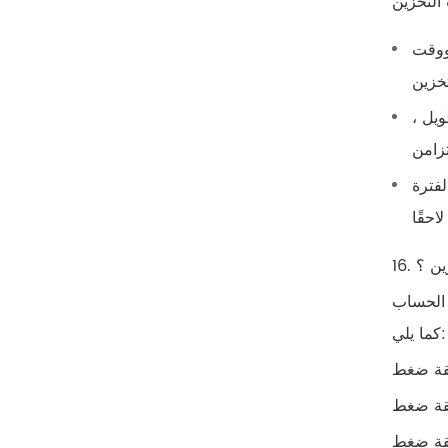
ووقت
ويل ،
لفترة
ين ؟
ن الحساب
كما يلي: