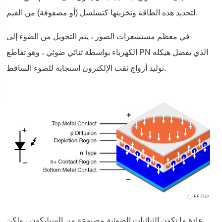
لتحديد هذه الطاقة وتخزينها كتسلسل (أو مصفوفة) من القيم.
في معظم مستشعرات الصور ، يتم التحويل من الضوء إلى
الكهرباء بواسطة ثنائي ضوئي ، وهو تقاطع PN الذي يفضل هيكله
توليد أزواج ثقب الإلكترون استجابة للضوء الساقط.
عادة ما تكون الثنائيات الضوئية مصنوعة من السيليكون ، ولكن