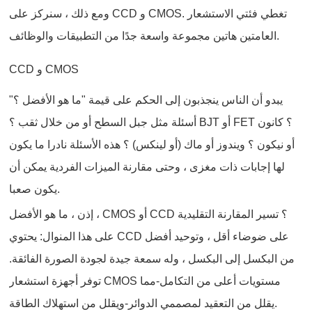
ومع ذلك ، سنركز على CCD و CMOS. تغطي فئتي الاستشعار
العامتين هاتين مجموعة واسعة جدًا من التطبيقات والوظائف.
CCD و CMOS
يبدو أن الناس ينجذبون إلى الحكم على قيمة "ما هو الأفضل ؟"
أسئلة مثل جبل السطح أو من خلال ثقب ؟ BJT أو FET ؟ كانون
أو نيكون ؟ ويندوز أو ماك (أو لينكس) ؟ هذه الأسئلة نادرا ما يكون
لها إجابات ذات مغزى ، وحتى مقارنة الميزات الفردية يمكن أن
يكون صعبا.
إذن ، ما هو الأفضل ، CMOS أو CCD ؟ تسير المقارنة التقليدية
على هذا المنوال: يحتوي CCD على ضوضاء أقل ، وتوحيد أفضل
من البكسل إلى البكسل ، وله سمعة جيدة لجودة الصورة الفائقة.
توفر أجهزة استشعار CMOS مستويات أعلى من التكامل-مما
يقلل من التعقيد لمصممي الدوائر-ويقلل من استهلاك الطاقة.