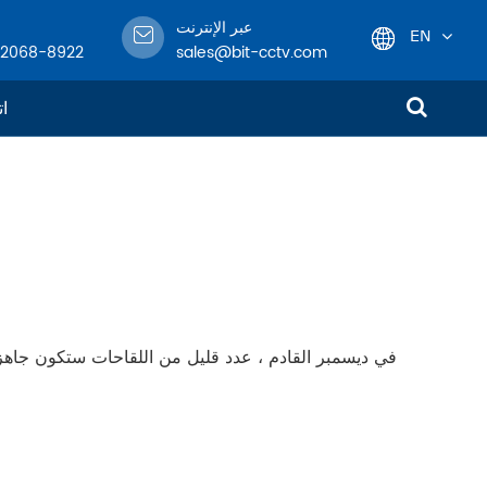
عبر الإنترنت
EN
-2068-8922
sales@bit-cctv.com
English
ات
日本語
한국어
français
Deutsch
في ديسمبر القادم ، عدد قليل من اللقاحات ستكون جاهزة 
Español
italiano