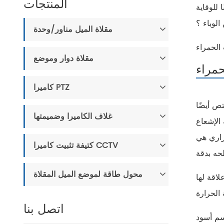
المنتجات
للوقاية
الوباء ؟
مقلاة الميل مناور/وحدة
مقلاة دوار وموضع
حمراء
كاميرا PTZ
ص أيضًا
غلاف الكاميرا وضميمتها
الإشعاع
راري هي
كتيفة تثبيت كاميرا CCTV
محول طاقة لموضع الميل المقلاة
اقة لها
اتصل بنا
م أسود