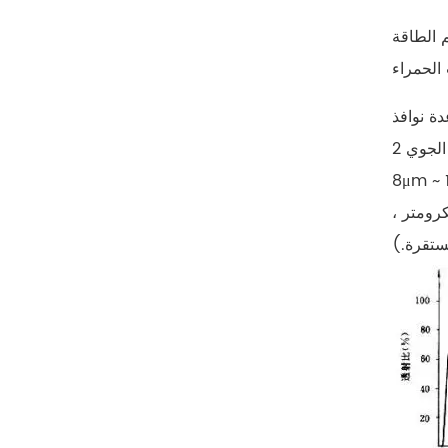
 الطاقة
ة نوافذ
(الاسم العلمي: نافذة الغلاف الجوي بالأشعة تحت الحمراء). تشمل النوافذ الرئيسية في الغلاف الجوي 2μm -2.6μm ، 3μm ~ 6μm و
8μm ~ 14μm. تستخدم تقنية التصوير الحراري بالأشعة تحت الحمراء "نافذة الغلاف الجوي" للأشعة تحت الحمراء. (تختار العديد من أجهزة
زجاج الجرمانيوم لأن زجاج الجرمانيوم له أداء جيد في نقل الضوء في النطاق 2-16 ميكرومتر ،
ستقرة.)