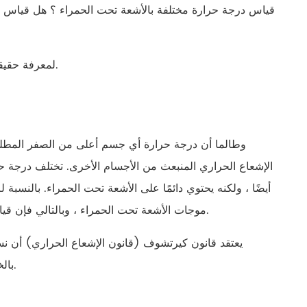
русский
قياس درجة حرارة مختلفة بالأشعة تحت الحمراء ؟ هل قياس در
português
لمعرفة حقيقة الأمر ، يجب علينا أولاً أن نفهم مبدأ قياس درجة حرارة الأشعة تحت الحمراء.
العربية
tiếng việt
وطالما أن درجة حرارة أي جسم أعلى من الصفر المطلق (
ไทย
الإشعاع الحراري المنبعث من الأجسام الأخرى. تختلف درجة ح
čeština
أيضًا ، ولكنه يحتوي دائمًا على الأشعة تحت الحمراء. بالنس
موجات الأشعة تحت الحمراء ، وبالتالي فإن قياس الأشعة تحت الحمراء للكائن نفسه يمكن أن يحدد درجة حرارة سطحه بدقة.
dansk
يعتقد قانون كيرتشوف (قانون الإشعاع الحراري) أن نسب
Svenska
بالخصائص الفيزيائية للكائن نفسه ، ولكن فقط مع الطول الموجى ودرجة الحرارة.