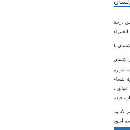
اس درجة
ة حرارة
 النساء
عوائق ،
للجسم الأسود