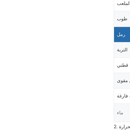
لملعب
طوب
رمل
التربة
 قطني
 مقوى
فارغة
ماء
لحرارة