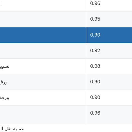
0.96
ا
0.95
0.90
0.92
0.98
نسيج
0.90
ورق
0.90
ورقة 
0.96
2. عملية نقل ا