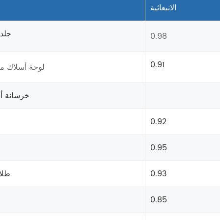
الانبعاثية
جلد
0.98
0.91
لوحة أسلاك م
خرسانة أ
0.92
0.95
0.93
طلا
0.85