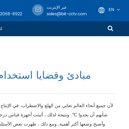
عبر الإنترنت
EN
-2068-8922
sales@bit-cctv.com
English
ات
日本語
한국어
مبادئ وقضايا استخدام 
français
Deutsch
Español
لأن جميع أنحاء العالم تعاني من الهلع والاضطراب. في الإنتا
شأنهم أن يجدوا ℃. ونتيجة لذلك ، أثبتت أجهزة قياس درجة ا
italiano
وأصبح وضعها أكثر أهمية. ومع ذلك ، ظهرت بعض الأسئلة