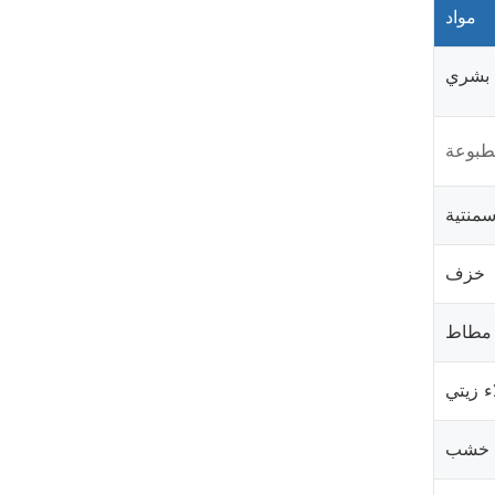
مواد
 بشري
طبوعة
سمنتية
خزف
مطاط
ء زيتي
خشب