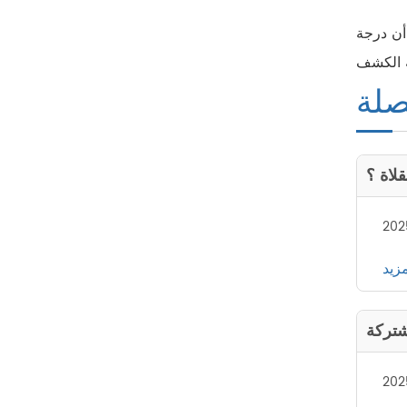
أن درجة
صلة
لاة ؟
202
مزيد
شتركة
202