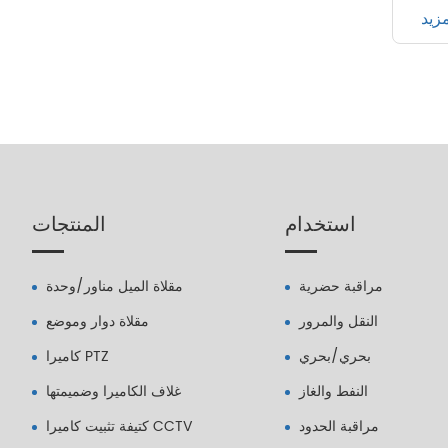
مزيد
استخدام
المنتجات
مراقبة حضرية
مقلاة الميل مناور/وحدة
النقل والمرور
مقلاة دوار وموضع
بحري/بحري
كاميرا PTZ
النفط والغاز
غلاف الكاميرا وضميمتها
مراقبة الحدود
كتيفة تثبيت كاميرا CCTV