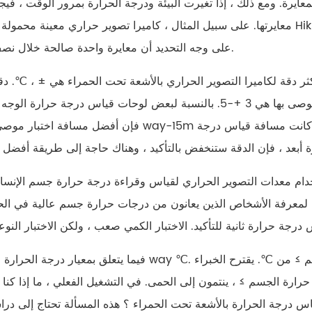
معايرة. ومع ذلك ، إذا تغيرت البيئة ودرجة الحرارة بمرور الوقت ، في
معايرتها. على سبيل المثال ، كاميرا تصوير حراري معينة محمولة باليد من Hikmicro لديها دقة قياس درجة الحرارة تبلغ ≤ 
على وجه التحديد أن معايرة واحدة صالحة خلال نصف ساعة.
ر دقة لكاميرا التصوير الحراري بالأشعة تحت الحمراء هي ± ، ℃. دق
حرارة الجبهة هو عموما ± ± ℃ ، وأفضل مسافة اختبار موصى بها هي 3 +-5. بالنسبة لبعض لوحات قياس درجة حرار
فإن أفضل مسافة اختبار موصى بها هي way-15m إذا كانت قادرة على تلبية احتياجات التعرف على الوجه.
ي لمعرفة الأشخاص الذين يعانون من درجات حرارة جسم عالية في الح
فيما يتعلق بمعيار درجة الحرارة الخاص بـ way ℃. يجب عزل الأشخاص الذين يعانون من درجة حرارة الج
حرارة الجسم ≥ ، ينتمون إلى الحمى. في التشغيل الفعلي ، ما إذا كنا 