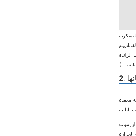
لعسكرية
لور (α-Si).
تكنولوجيا Dali ، تكنولوجيا Raytron ، Hikmicro
ها
ة معقدة
المعايرة في الوقت