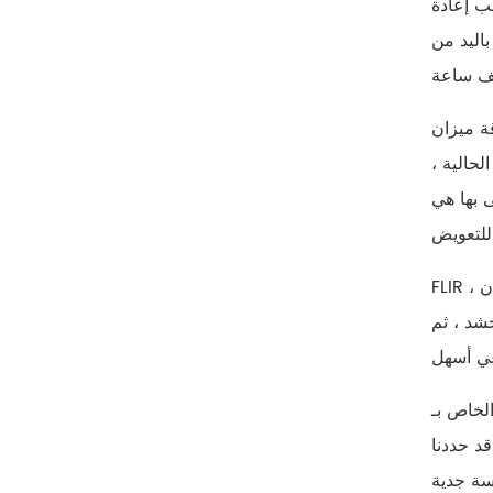
جب إعادة
± ± ، وقد لوحظ
ة ميزان
ة الوجه الحالية ،
 إذا كانت مسافة قياس درجة
FLIR ، الشركة الرائدة في كاميرات التصوير الحراري ، لا تنصح باستخدام معدات التصوير الحراري لقياس وقراءة درجة حرارة جسم الإنسان
شد ، ثم
سم ≥ من ℃. يقترح الخبراء
قد حددنا