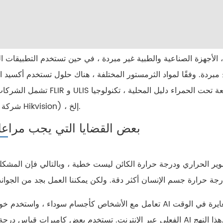
 الأجهزة الصناعية والطبية غير مبردة ، في حين تستخدم التطبيقات ا
فقًا لمواد الثرمستور المختلفة ، هناك حلول تستخدم أكسيد الفاناديوم (VOx) والسيليكون غير المتب
تشمل الشركات الرائدة FLIR و ULIS الأجنبية ، الأشعة تحت الحمراء دليل المحلية ، 
(شركة تابعة لـ Hikvision) ، إلخ.
2. بعض القضايا التي يجب مراعات
صوير الحراري ودرجة حرارة الكائن ليست خطية ، وبالتالي فإن المشكل
تعامل مع الأشخاص كأجسام سوداء ، واستخدم خوارزميات AI لتحديد مناطق قياس درجة الحرارة وتحديد استراتيجيات 
ت. تستخدم بعض كاميرات قياس درجة الحرارة AI هذا النهج.