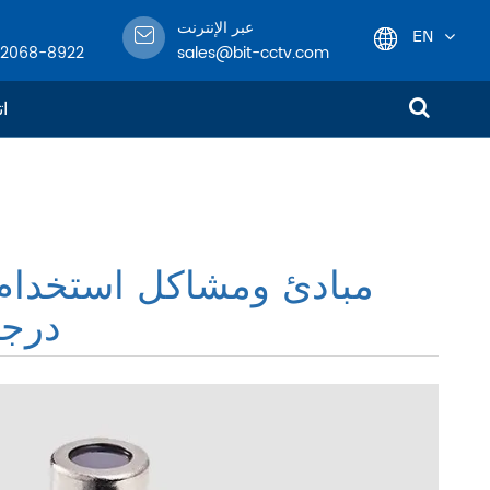
عبر الإنترنت
EN
-2068-8922
sales@bit-cctv.com
English
ات
日本語
한국어
مبادئ ومشاكل استخدام ت
français
درجة
Deutsch
Español
italiano