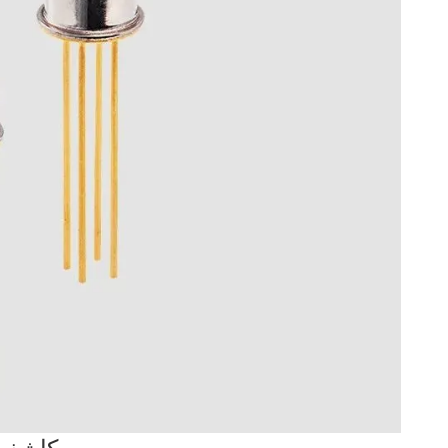
русский
português
العربية
tiếng việt
ไทย
čeština
dansk
Svenska