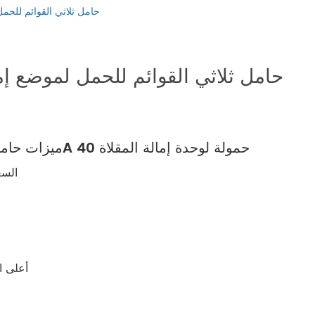
русский
703A 40 حامل ثلاثي القوائم لل
português
العربية
tiếng việt
ميزات حامل ثلاثي القوائم 703A 40 حمولة لوحدة إمالة المقلاة
ไทย
السع
čeština
dansk
Svenska
أعلى 