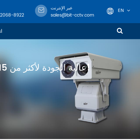
عبر الإنترنت
EN
-2068-8922
sales@bit-cctv.com
English
ات
日本語
한국어
متخصص في تصميم وهندسة وتصنيع معدات مراقبة CCTV عالية الجودة لأكثر من 15 عامًا!
français
Deutsch
Español
italiano