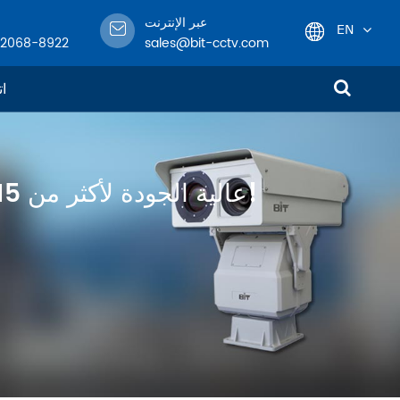
عبر الإنترنت
EN
-2068-8922
sales@bit-cctv.com
English
ات
日本語
한국어
متخصص في تصميم وهندسة وتصنيع معدات مراقبة CCTV عالية الجودة لأكثر من 15 عامًا!
français
Deutsch
Español
italiano