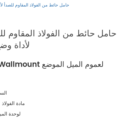
русский
WS2775 حامل حائط من الفولاذ المقاوم للصدأ ل
português
العربية
لأداة وضع
tiếng việt
WS2775 قوس Wallmount لعموم الميل الموضع
ไทย
čeština
السع
dansk
أو/316L مادة الفو
Wallmount لوحدة
Svenska