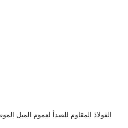
البعد من WS2775 قوس Wallmount الفولاذ المقاوم للصدأ لعموم الميل الم