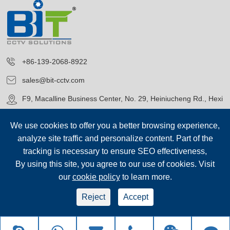
+86-139-2068-8922
sales@bit-cctv.com
F9, Macalline Business Center, No. 29, Heiniucheng Rd., Hexi
District, Tianjin, China
We use cookies to offer you a better browsing experience,
analyze site traffic and personalize content. Part of the
tracking is necessary to ensure SEO effectiveness,
By using this site, you agree to our use of cookies. Visit
our
cookie policy
to learn more.
حقوق الطبع©
Blue Icon (Tianjin) Technology Co., Ltd.
جميع الحقوق
محفوظة.
Reject
Accept
سياسة الخصوصية
|
خريطة الموقع
sep-footer