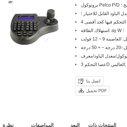
Pe المدمج ؛
ل الباود القابل للاختيار ؛
استهلاك الطاقة: ay W ؛
5 درجة
عصا التحكم 3D العالمي;
اتصل بنا
تحميل PDF
المنتجات ذات
البعد
المواصفات
نظرة