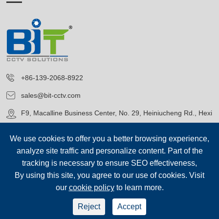
+86-139-2068-8922
sales@bit-cctv.com
F9, Macalline Business Center, No. 29, Heiniucheng Rd., Hexi
District, Tianjin, China
We use cookies to offer you a better browsing experience,
analyze site traffic and personalize content. Part of the
tracking is necessary to ensure SEO effectiveness,
By using this site, you agree to our use of cookies. Visit
our
cookie policy
to learn more.
حقوق الطبع©
Blue Icon (Tianjin) Technology Co., Ltd.
جميع الحقوق
محفوظة.
Reject
Accept
سياسة الخصوصية
|
خريطة الموقع
sep-footer