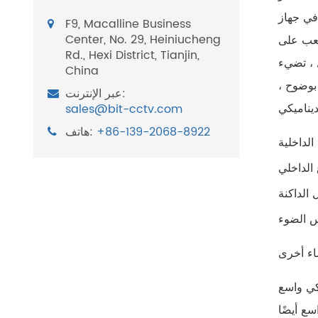
ATM بنكي
F9, Macalline Business
Center, No. 29, Heiniucheng
صعب على
Rd., Hexi District, Tianjin,
 ، تضيء
China
بوضوح ،
عبر الإنترنت:
sales@bit-cctv.com
+86-139-2068-8922
هاتف:
اء أخرى
اق ديناميكي واسع. بعد دخول مستشعر الأمان إلى عصر CMOS ، يسمى النطاق
نما والتلفزيون ، يشار إلى مجال الشاشات ، وشاشات