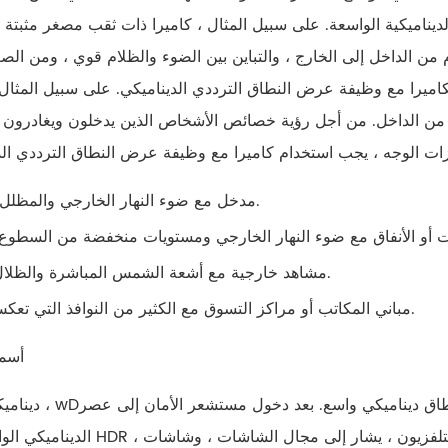
اميكية الواسعة. على سبيل المثال ، كاميرا ذات ثقب مصغر مثبتة في جهاز 
 من الداخل إلى الخارج ، والتباين بين الضوء والظلام قوي ، ومن ال
لكاميرا مع وظيفة عرض النطاق الترددي الديناميكي. على سبيل المثال
 من الداخل. من أجل رؤية خصائص الأشخاص الذين يدخلون ويغادرون 
مدخل مع ضوء النهار الخارجي والمظلل الداخلية.
مشاهد خارجية مع أشعة الشمس المباشرة والظلال الداكنة.
مباني المكاتب أو مراكز التسوق مع الكثير من النوافذ التي تعكس الضوء.
أسم
ديناميكي واسع ، wDر (نطاق ديناميكي واسع) ، أي نط
الديناميكي الواسع أيضًا HDR ، أي النطاق الديناميكي العالي. خاصة في صناعة السي