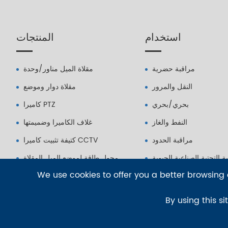
استخدام
المنتجات
مراقبة حضرية
مقلاة الميل مناور/وحدة
النقل والمرور
مقلاة دوار وموضع
بحري/بحري
كاميرا PTZ
النفط والغاز
غلاف الكاميرا وضميمتها
مراقبة الحدود
كتيفة تثبيت كاميرا CCTV
نية التحتية الصناعية الحيوية
محول طاقة لموضع الميل المقلاة
We use cookies to offer you a better browsing e
By using this si
©
Blue Icon (Tianjin) Technology Co., Ltd.