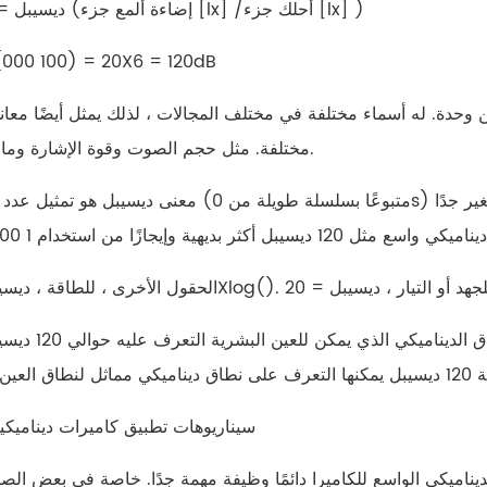
ديسيبل = 20 لوغ (إضاءة ألمع جزء [lx] /أحلك جزء [lx] )
(000 100) = 20X6 = 120dB
 وحدة. له أسماء مختلفة في مختلف المجالات ، لذلك يمثل أيضًا معان
مختلفة. مثل حجم الصوت وقوة الإشارة وما إلى ذلك.
معنى ديسيبل هو تمثيل عدد كبير جدًا (متبوعًا بسلسلة طويلة من 0s) أو صغير جدًا (بسلسلة طويلة من 0s
في مجال الأمن ، 120 ديسيبل هو أيضا نسبة خاصة ،
سيناريوهات تطبيق كاميرات ديناميكي
لديناميكي الواسع للكاميرا دائمًا وظيفة مهمة جدًا. خاصة في بعض الص