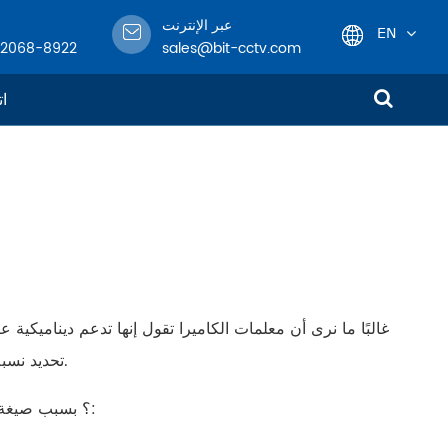
عبر الإنترنت
EN
-2068-8922
sales@bit-cctv.com
English
ات
日本語
한국어
français
Deutsch
Español
تحديد نسبة الإضاءة بين ألمع جزء وأظلم جزء من الكاميرا على أنها 1 000 000:1 ، أي: 1.
italiano
لماذا تتوافق: 1 مع 120dB ؟ بسبب صيغة النسبة الديناميكية الواسعة المحددة بشكل مصطنع: