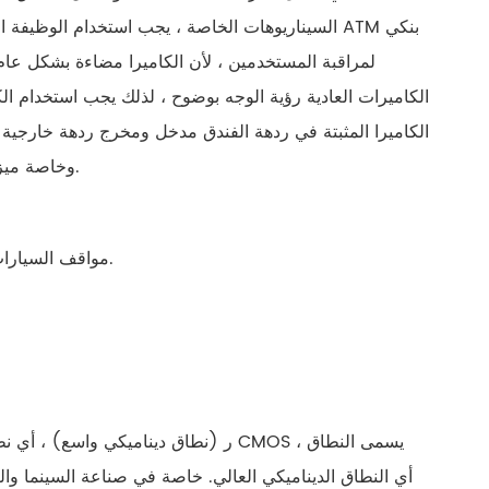
السيناريوهات الخاصة ، يجب استخدام الوظيفة الدين
لمراقبة المستخدمين ، لأن الكاميرا مضاءة بشكل عام
الكاميرات العادية رؤية الوجه بوضوح ، لذلك يجب استخدام ا
الكاميرا المثبتة في ردهة الفندق مدخل ومخرج ردهة خارجية
وخاصة ميزات الوجه ، يجب استخدام كاميرا مع وظيفة عرض النطاق الترددي الديناميكي.
مواقف السيارات أو الأنفاق مع ضوء النهار الخارجي ومستويات منخفضة من السطوع الداخلي.