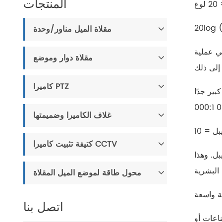
المنتجات
20log 
مقلاة الميل مناور/وحدة
ي عملية
مقلاة دوار وموضع
كاميرا PTZ
 أمامه) قصير نسبيًا. على سبيل
غلاف الكاميرا وضميمتها
كتيفة تثبيت كاميرا CCTV
 والنطاق الديناميكي الذي يمكن للعين البشرية التعرف عليه حوالي 120 ديسيبل. وهذا
محول طاقة لموضع الميل المقلاة
ة واسعة
اتصل بنا
ناعات أو