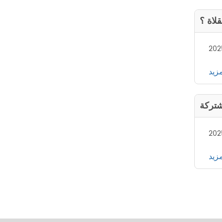
لاة ؟
202
مزيد
شتركة
202
مزيد