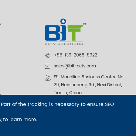
ر
+86-139-2068-8922
sales@bit-cctv.com
F9, Macalline Business Center, No.
29, Heiniucheng Rd., Hexi District,
Tianjin, China
م
 Part of the tracking is necessary to ensure SEO
y
to learn more.
سياسة الخصوصية
|
خريطة الموقع
sep-footer