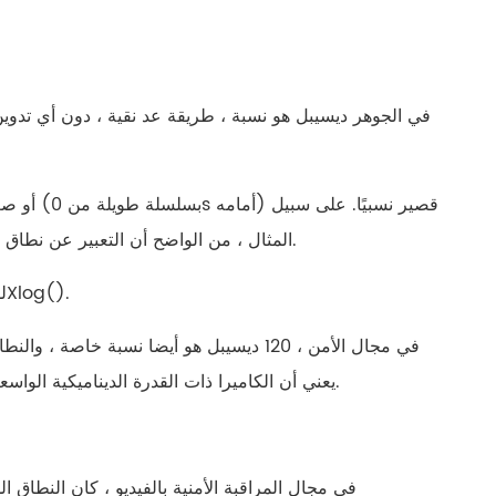
русский
português
في الجوهر ديسيبل هو نسبة ، طريقة عد نقية ، دون أي تدوين
العربية
tiếng việt
المثال ، من الواضح أن التعبير عن نطاق ديناميكي واسع مثل 120 ديسيبل أكثر بديهية وإيجازًا من استخدام 1 000 000:1.
ไทย
الحقول الأخرى ، للطاقة ، ديسيبل = 10Xlog(). للجهد أو التيار ، ديسيبل = 20Xlog().
čeština
dansk
يعني أن الكاميرا ذات القدرة الديناميكية الواسعة 120 ديسيبل يمكنها التعرف على نطاق ديناميكي مماثل لنطاق العين البشرية.
Svenska
في مجال المراقبة الأمنية بالفيديو ، كان النطاق ا