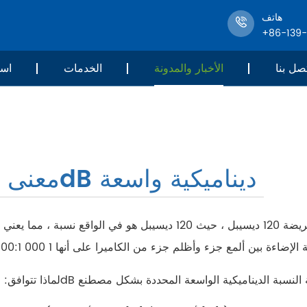
هاتف
+86-139
صل بنا
الأخبار والمدونة
الخدمات
است
معنى 120dB ديناميكية واسعة
غالبًا ما نرى أن معلمات الكاميرا تقول إنها تدعم ديناميكية عريضة 120 ديسيبل ، حيث 120 ديسيبل هو في الواقع ن